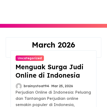
Skip
to
content
March 2026
Home
2026
March
Uncategorized
Menguak Surga Judi
Online di Indonesia
brainystoat94
Mar 25, 2026
Perjudian Online di Indonesia: Peluang
dan Tantangan Perjudian online
semakin populer di Indonesia,