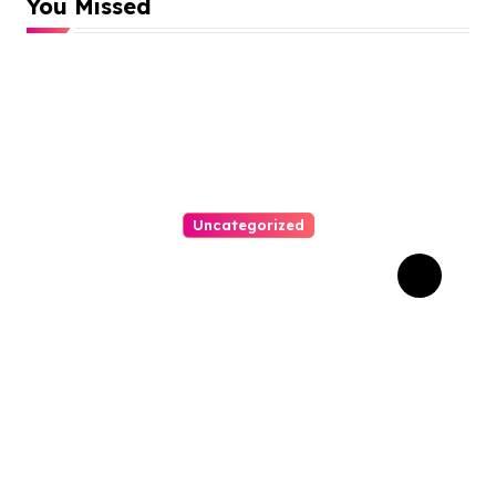
You Missed
Uncategorized
Slot Gacor: Strategi
Cerdas Bermain Judi Slot
Online MicroGaming di
Indonesia