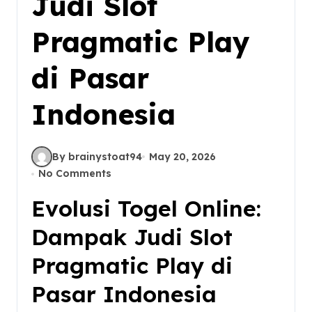
Judi Slot
Pragmatic Play
di Pasar
Indonesia
By brainystoat94
May 20, 2026
No Comments
Evolusi Togel Online:
Dampak Judi Slot
Pragmatic Play di
Pasar Indonesia