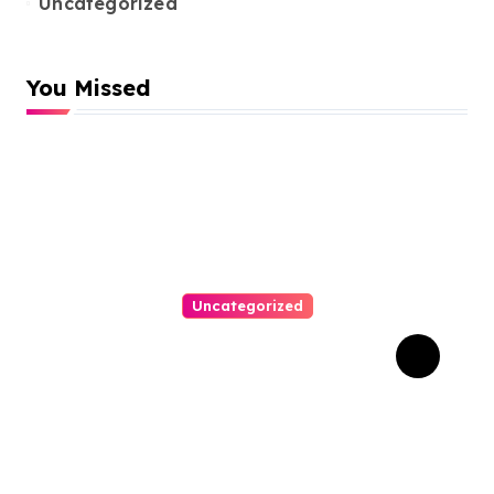
Uncategorized
You Missed
Uncategorized
Slot Gacor: Strategi
Cerdas Bermain Judi Slot
Online MicroGaming di
Indonesia