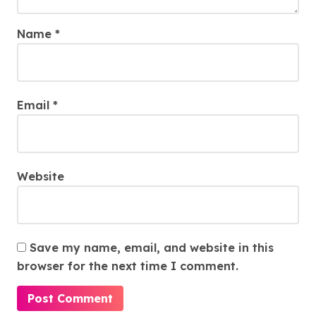
Name
*
Email
*
Website
Save my name, email, and website in this
browser for the next time I comment.