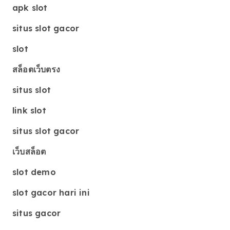
apk slot
situs slot gacor
slot
สล็อตเว็บตรง
situs slot
link slot
situs slot gacor
เว็บสล็อต
slot demo
slot gacor hari ini
situs gacor