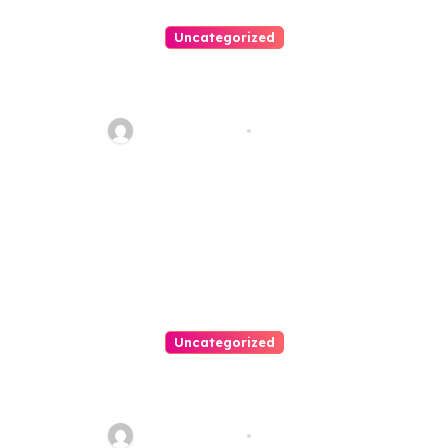
Uncategorized
Panduan Lengkap Memahami
Slot Gacor dan Peluang
Menang di Dunia Slot Online
brainystoat94
Aug 5, 2026
Uncategorized
Bermain Online: Fenomena
Perjudian di Indonesia
brainystoat94
Jul 31, 2026