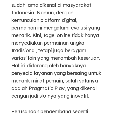
sudah lama dikenal di masyarakat
Indonesia. Namun, dengan
kemunculan platform digital,
permainan ini mengalami evolusi yang
menarik. Kini, togel online tidak hanya
menyediakan permainan angka
tradisional, tetapi juga beragam
variasi lain yang menambah keseruan.
Hal ini didorong oleh banyaknya
penyedia layanan yang bersaing untuk
menarik minat pemain, salah satunya
adalah Pragmatic Play, yang dikenal
dengan judi slotnya yang inovatif.
Perusahaan pengembang seperti