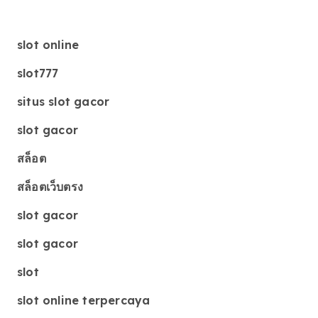
slot online
slot777
situs slot gacor
slot gacor
สล็อต
สล็อตเว็บตรง
slot gacor
slot gacor
slot
slot online terpercaya