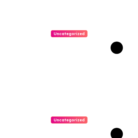
Uncategorized
Panduan Lengkap
Memahami Slot Gacor dan
Peluang Menang di Dunia
Slot Online
Uncategorized
Bermain Online: Fenomena
Perjudian di Indonesia