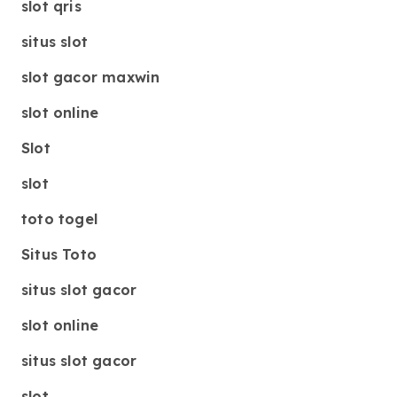
slot qris
situs slot
slot gacor maxwin
slot online
Slot
slot
toto togel
Situs Toto
situs slot gacor
slot online
situs slot gacor
slot