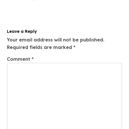
Leave a Reply
Your email address will not be published.
Required fields are marked
*
Comment
*