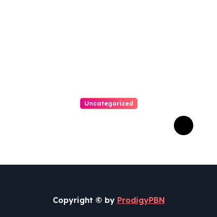
Uncategorized
Mengungkap Fenomena
Judi Online di Indonesia
Copyright © by
ProdigyPBN