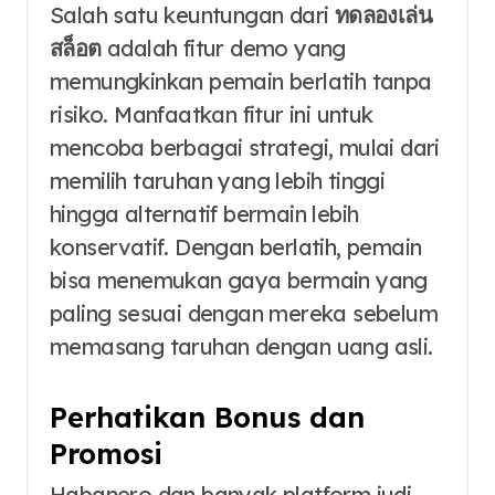
Salah satu keuntungan dari
ทดลองเล่น
สล็อต
adalah fitur demo yang
memungkinkan pemain berlatih tanpa
risiko. Manfaatkan fitur ini untuk
mencoba berbagai strategi, mulai dari
memilih taruhan yang lebih tinggi
hingga alternatif bermain lebih
konservatif. Dengan berlatih, pemain
bisa menemukan gaya bermain yang
paling sesuai dengan mereka sebelum
memasang taruhan dengan uang asli.
Perhatikan Bonus dan
Promosi
Habanero dan banyak platform judi