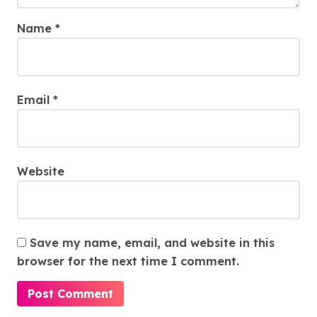
Name
*
Email
*
Website
Save my name, email, and website in this
browser for the next time I comment.