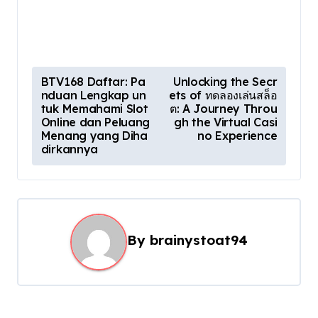
P
BTV168 Daftar: Pa
Unlocking the Secr
nduan Lengkap un
ets of ทดลองเล่นสล็อ
o
tuk Memahami Slot
ต: A Journey Throu
s
Online dan Peluang
gh the Virtual Casi
Menang yang Diha
no Experience
t
dirkannya
n
a
v
i
By
brainystoat94
g
a
t