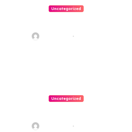
Uncategorized
Panduan Lengkap Memahami
Slot Gacor dan Peluang
Menang di Dunia Slot Online
brainystoat94
Aug 5, 2026
Uncategorized
Bermain Online: Fenomena
Perjudian di Indonesia
brainystoat94
Jul 31, 2026