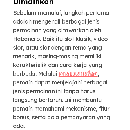
Dimainkan
Sebelum memulai, langkah pertama
adalah mengenali berbagai jenis
permainan yang ditawarkan oleh
Habanero. Baik itu slot klasik, video
slot, atau slot dengan tema yang
menarik, masing-masing memiliki
karakteristik dan cara kerja yang
berbeda. Melalui
ทดลองเล่นสล็อต
,
pemain dapat menjelajahi berbagai
jenis permainan ini tanpa harus
langsung bertaruh. Ini membantu
pemain memahami mekanisme, fitur
bonus, serta pola pembayaran yang
ada.