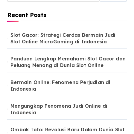
Recent Posts
Slot Gacor: Strategi Cerdas Bermain Judi
Slot Online MicroGaming di Indonesia
Panduan Lengkap Memahami Slot Gacor dan
Peluang Menang di Dunia Slot Online
Bermain Online: Fenomena Perjudian di
Indonesia
Mengungkap Fenomena Judi Online di
Indonesia
Ombak Toto: Revolusi Baru Dalam Dunia Slot