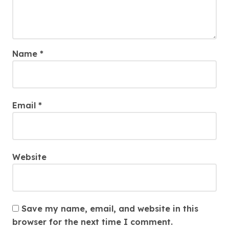
Name
*
Email
*
Website
Save my name, email, and website in this
browser for the next time I comment.