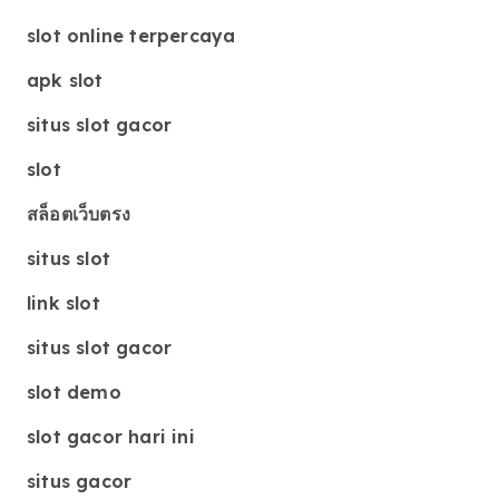
slot online terpercaya
apk slot
situs slot gacor
slot
สล็อตเว็บตรง
situs slot
link slot
situs slot gacor
slot demo
slot gacor hari ini
situs gacor