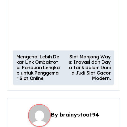
P
Mengenal Lebih De
Slot Mahjong Way
kat Link Ombaktot
s: Inovasi dan Day
o
o: Panduan Lengka
a Tarik dalam Duni
s
p untuk Penggema
a Judi Slot Gacor
r Slot Online
Modern.
t
n
a
v
By
brainystoat94
i