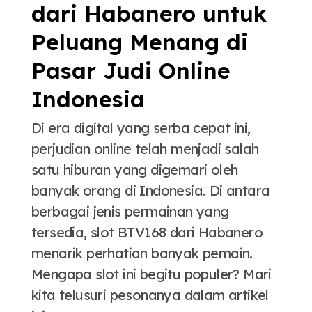
dari Habanero untuk
Peluang Menang di
Pasar Judi Online
Indonesia
Di era digital yang serba cepat ini,
perjudian online telah menjadi salah
satu hiburan yang digemari oleh
banyak orang di Indonesia. Di antara
berbagai jenis permainan yang
tersedia, slot BTV168 dari Habanero
menarik perhatian banyak pemain.
Mengapa slot ini begitu populer? Mari
kita telusuri pesonanya dalam artikel