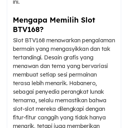
ini.
Mengapa Memilih Slot
BTV168?
Slot BTV168 menawarkan pengalaman
bermain yang mengasyikkan dan tak
tertandingi. Desain grafis yang
menawan dan tema yang bervariasi
membuat setiap sesi permainan
terasa lebih menarik. Habanero,
sebagai penyedia perangkat lunak
ternama, selalu memastikan bahwa
slot-slot mereka dilengkapi dengan
fitur-fitur canggih yang tidak hanya
menarik, tetapi juga memberikan