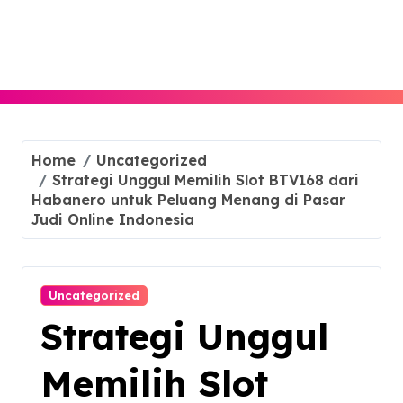
Skip
to
content
Home
Uncategorized
Strategi Unggul Memilih Slot BTV168 dari
Habanero untuk Peluang Menang di Pasar
Judi Online Indonesia
Uncategorized
Strategi Unggul
Memilih Slot